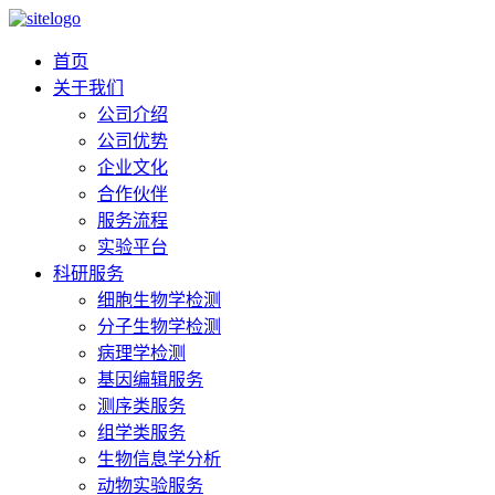
首页
关于我们
公司介绍
公司优势
企业文化
合作伙伴
服务流程
实验平台
科研服务
细胞生物学检测
分子生物学检测
病理学检测
基因编辑服务
测序类服务
组学类服务
生物信息学分析
动物实验服务