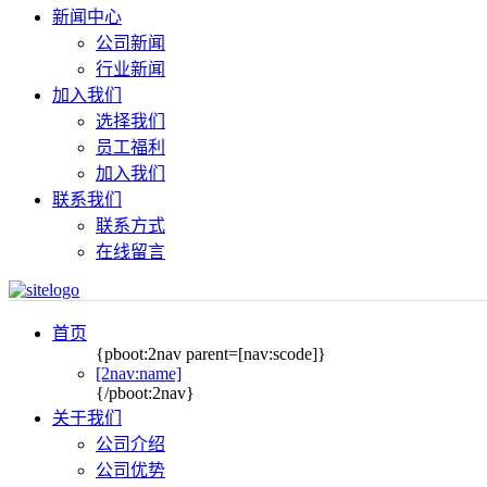
新闻中心
公司新闻
行业新闻
加入我们
选择我们
员工福利
加入我们
联系我们
联系方式
在线留言
首页
{pboot:2nav parent=[nav:scode]}
[2nav:name]
{/pboot:2nav}
关于我们
公司介绍
公司优势