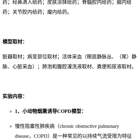
药；经鼻滴入给药；皮肤涂抹给药；脊髓腔内给药；脑内给
药；关节腔内给药；瘤内给药。
模型取材：
脏器取材；病变部位取材；活体采血（眼底静脉丛、（尾）静
脉、心脏采血）；肺泡和腹腔灌洗液取材、粪便和尿液取材。
实验内容：
1、小动物烟熏诱导COPD模型：
慢性阻塞性肺疾病（chronic obstructive pulmonary
disease，COPD）是一种常见的以持续气流受限为特征