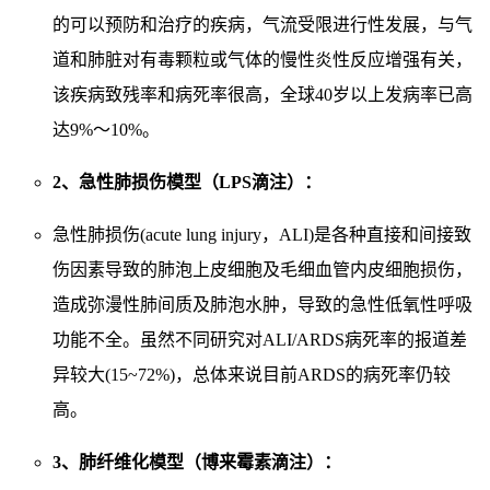
的可以预防和治疗的疾病，气流受限进行性发展，与气
道和肺脏对有毒颗粒或气体的慢性炎性反应增强有关，
该疾病致残率和病死率很高，全球40岁以上发病率已高
达9%～10%。
2、急性肺损伤模型（LPS滴注）：
急性肺损伤(acute lung injury，ALI)是各种直接和间接致
伤因素导致的肺泡上皮细胞及毛细血管内皮细胞损伤，
造成弥漫性肺间质及肺泡水肿，导致的急性低氧性呼吸
功能不全。虽然不同研究对ALI/ARDS病死率的报道差
异较大(15~72%)，总体来说目前ARDS的病死率仍较
高。
3、肺纤维化模型（博来霉素滴注）：